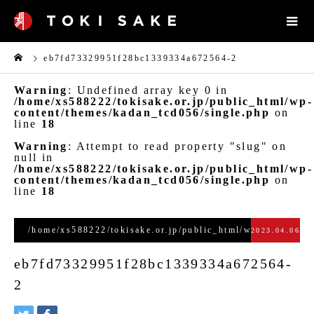
eb7fd73329951f28bc1339334a672564-2
Warning
: Undefined array key 0 in
/home/xs588222/tokisake.or.jp/public_html/wp-
content/themes/kadan_tcd056/single.php
on
line
18
Warning
: Attempt to read property "slug" on
null in
/home/xs588222/tokisake.or.jp/public_html/wp-
content/themes/kadan_tcd056/single.php
on
line
18
/home/xs588222/tokisake.or.jp/public_html/wp-
2023.04.06
content/themes/kadan_tcd056/single.php
eb7fd73329951f28bc1339334a672564-
on line
28
2
">