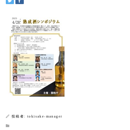
Warning
: Undefined array key 0 in
/home/xs588222/tokisake.or.jp/public_html/wp-
content/themes/kadan_tcd056/single.php
on line
28
Warning
: Attempt to read property
"name" on null in
/home/xs588222/tokisake.or.jp/public_html/wp-
content/themes/kadan_tcd056/single.php
on line
28
投稿者:
tokisake-manager