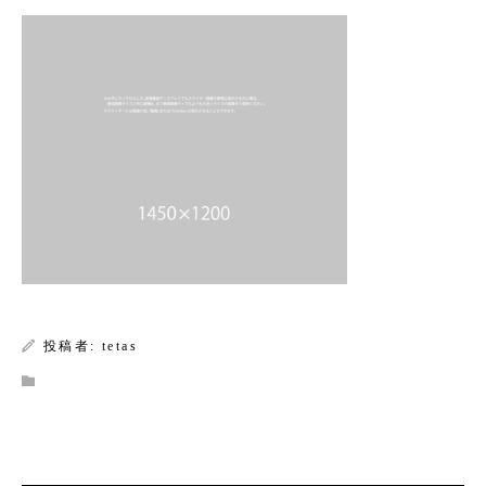
Warning
: Undefined array key 0 in
/home/xs588222/tokisake.or.jp/public_html/wp-
content/themes/kadan_tcd056/single.php
on line
28
Warning
: Attempt to read property
"name" on null in
/home/xs588222/tokisake.or.jp/public_html/wp-
content/themes/kadan_tcd056/single.php
投稿者:
tetas
on line
28