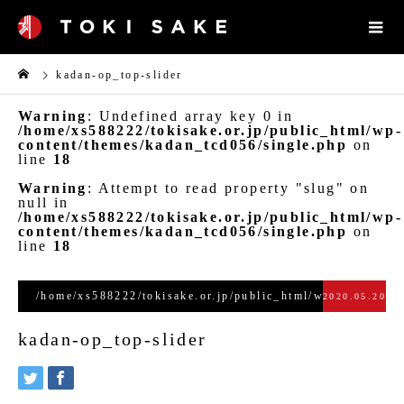
kadan-op_top-slider
Warning
: Undefined array key 0 in
/home/xs588222/tokisake.or.jp/public_html/wp-
content/themes/kadan_tcd056/single.php
on
line
18
Warning
: Attempt to read property "slug" on
null in
/home/xs588222/tokisake.or.jp/public_html/wp-
content/themes/kadan_tcd056/single.php
on
line
18
/home/xs588222/tokisake.or.jp/public_html/wp-
2020.05.20
content/themes/kadan_tcd056/single.php
kadan-op_top-slider
on line
28
">