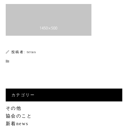
Warning
: Undefined array key 0 in
/home/xs588222/tokisake.or.jp/public_html/wp-
content/themes/kadan_tcd056/single.php
on line
28
投稿者:
tetas
Warning
: Attempt to read property
"name" on null in
/home/xs588222/tokisake.or.jp/public_html/wp-
content/themes/kadan_tcd056/single.php
カテゴリー
on line
28
その他
協会のこと
新着news