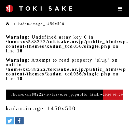
kadan-image_1450x500
Warning
: Undefined array key 0 in
/home/xs588222/tokisake.or.jp/public_html/wp-
content/themes/kadan_tcd056/single.php
on
line
18
Warning
: Attempt to read property "slug" on
null in
/home/xs588222/tokisake.or.jp/public_html/wp-
content/themes/kadan_tcd056/single.php
on
line
18
/home/xs588222/tokisake.or.jp/public_html/wp-
2020.05.20
content/themes/kadan_tcd056/single.php
kadan-image_1450x500
on line
28
">